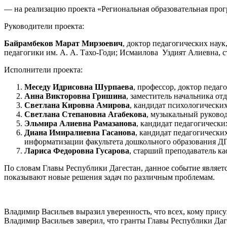
— на реализацию проекта «Региональная образовательная про
Руководители проекта:
Байрамбеков Марат Мирзоевич
, доктор педагогических нау
педагогики им. А. А. Тахо-Годи; Исмаилова Уздият Алиевна, с
Исполнители проекта:
Меседу Идрисовна Шурпаева
, профессор, доктор педаг
Анна Викторовна Гришина
, заместитель начальника от
Светлана Кировна Амирова
, кандидат психологически
Светлана Степановна Агабекова
, музыкальный руковод
Эльмира Алиевна Рамазанова
, кандидат педагогически
Диана Имиралиевна Гасанова
, кандидат педагогически
информатизации факультета дошкольного образования Д
Лариса Федоровна Гусарова
, старший преподаватель к
По словам Главы Республики Дагестан, данное событие являетс
показывают новые решения задач по различным проблемам.
Владимир Васильев выразил уверенность, что всех, кому прис
Владимир Васильев заверил, что гранты Главы Республики Даг