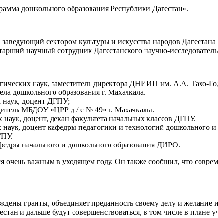
грамма дошкольного образования Республики Дагестан».
к, заведующий сектором культуры и искусства народов Дагестана
тарший научный сотрудник Дагестанского научно-исследовательс
огических наук, заместитель директора ДНИИП им. А.А. Тахо-Го
дела дошкольного образования г. Махачкала.
х наук, доцент ДГПУ;
итель МБДОУ «ЦРР д / с № 49» г. Махачкалы.
х наук, доцент, декан факультета начальных классов ДГПУ.
х наук, доцент кафедры педагогики и технологий дошкольного и 
ГПУ.
афедры начального и дошкольного образования ДИРО.
я очень важным в уходящем году. Он также сообщил, что соврем
уждены гранты, объединяет преданность своему делу и желание 
естан и дальше будут совершенствоваться, в том числе в плане