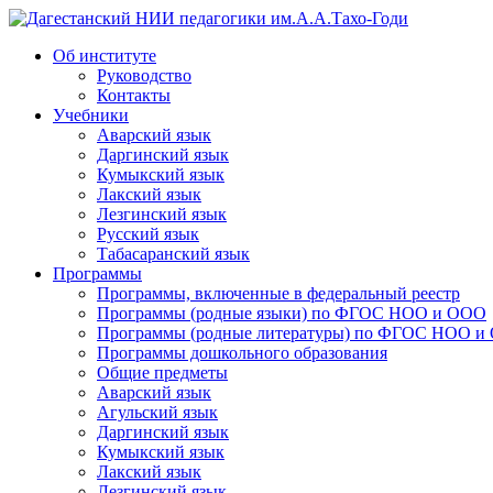
Дагестанский НИИ педагогики им.А.А.Тахо-Годи
Об институте
Руководство
Контакты
Учебники
Аварский язык
Даргинский язык
Кумыкский язык
Лакский язык
Лезгинский язык
Русский язык
Табасаранский язык
Программы
Программы, включенные в федеральный реестр
Программы (родные языки) по ФГОС НОО и ООО
Программы (родные литературы) по ФГОС НОО и
Программы дошкольного образования
Общие предметы
Аварский язык
Агульский язык
Даргинский язык
Кумыкский язык
Лакский язык
Лезгинский язык