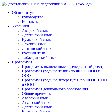
Дагестанский НИИ педагогики им.А.А.Тахо-Годи
Об институте
Руководство
Контакты
Учебники
Аварский язык
Даргинский язык
Кумыкский язык
Лакский язык
Лезгинский язык
Русский язык
Табасаранский язык
Программы
Программы, включенные в федеральный реестр
Программы (родные языки) по ФГОС НОО и
ООО
Программы (родные литературы) по ФГОС НОО
и ООО
Программы дошкольного образования
Общие предметы
Аварский язык
Агульский язык
Даргинский язык
Кумыкский язык