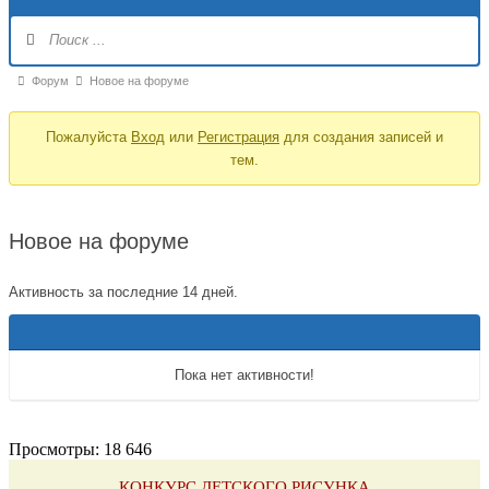
Навигация
Форума
Форум
Форум
Новое на форуме
breadcrumbs
Пожалуйста
Вход
или
Регистрация
для создания записей и
-
тем.
Вы
здесь:
Новое на форуме
Активность за последние 14 дней.
Пока нет активности!
Просмотры:
18 646
КОНКУРС ДЕТСКОГО РИСУНКА