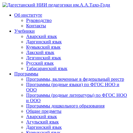
Дагестанский НИИ педагогики им.А.А.Тахо-Годи
Об институте
Руководство
Контакты
Учебники
Аварский язык
Даргинский язык
Кумыкский язык
Лакский язык
Лезгинский язык
Русский язык
Табасаранский язык
Программы
Программы, включенные в федеральный реестр
Программы (родные языки) по ФГОС НОО и
ООО
Программы (родные литературы) по ФГОС НОО
и ООО
Программы дошкольного образования
Общие предметы
Аварский язык
Агульский язык
Даргинский язык
Кумыкский язык