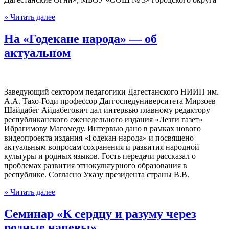
» Читать далее
На «Годекане народа» — об
актуальном
Заведующий сектором педагогики Дагестанского НИИП им.
А.А. Тахо-Годи профессор Даггоспедуниверситета Мирзоев
Шайдабег Айдабегович дал интервью главному редактору
республиканского еженедельного издания «Лезги газет»
Ибрагимову Магомеду. Интервью дано в рамках нового
видеопроекта издания «Годекан народа» и посвящено
актуальным вопросам сохранения и развития народной
культуры и родных языков. Гость передачи рассказал о
проблемах развития этнокультурного образования в
республике. Согласно Указу президента страны В.В.
» Читать далее
Семинар «К сердцу и разуму через
родные напевы»