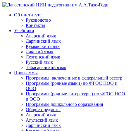
Дагестанский НИИ педагогики им.А.А.Тахо-Годи
Об институте
Руководство
Контакты
Учебники
Аварский язык
Даргинский язык
Кумыкский язык
Лакский язык
Лезгинский язык
Русский язык
Табасаранский язык
Программы
Программы, включенные в федеральный реестр
Программы (родные языки) по ФГОС НОО и
ООО
Программы (родные литературы) по ФГОС НОО
и ООО
Программы дошкольного образования
Общие предметы
Аварский язык
Агульский язык
Даргинский язык
Кумыкский язык