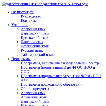
Дагестанский НИИ педагогики им.А.А.Тахо-Годи
Об институте
Руководство
Контакты
Учебники
Аварский язык
Даргинский язык
Кумыкский язык
Лакский язык
Лезгинский язык
Русский язык
Табасаранский язык
Программы
Программы, включенные в федеральный реестр
Программы (родные языки) по ФГОС НОО и
ООО
Программы (родные литературы) по ФГОС НОО
и ООО
Программы дошкольного образования
Общие предметы
Аварский язык
Агульский язык
Даргинский язык
Кумыкский язык