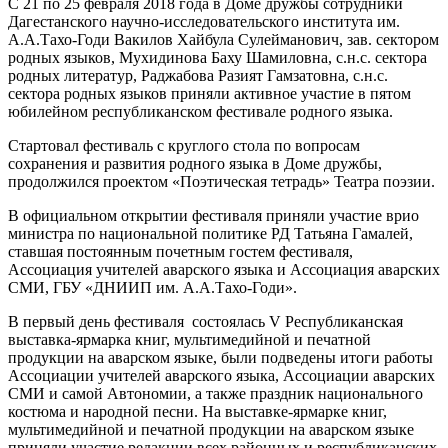
С 21 по 25 февраля 2018 года в Доме дружбы сотрудники
Дагестанского научно-исследовательского института им.
А.А.Тахо-Годи Вакилов Хайбула Сулейманович, зав. сектором
родных языков, Мухидинова Баху Шамиловна, с.н.с. сектора
родных литератур, Раджабова Разият Гамзатовна, с.н.с.
сектора родных языков приняли активное участие в пятом
юбилейном республиканском фестивале родного языка.
Стартовал фестиваль с круглого стола по вопросам
сохранения и развития родного языка в Доме дружбы,
продолжился проектом «Поэтическая тетрадь» Театра поэзии.
В официальном открытии фестиваля приняли участие врио
министра по национальной политике РД Татьяна Гамалей,
ставшая постоянным почетным гостем фестиваля,
Ассоциация учителей аварского языка и Ассоциация аварских
СМИ, ГБУ «ДНИИП им. А.А.Тахо-Годи».
В первый день фестиваля состоялась V Республиканская
выставка-ярмарка книг, мультимедийной и печатной
продукции на аварском языке, были подведены итоги работы
Ассоциации учителей аварского языка, Ассоциации аварских
СМИ и самой Автономии, а также праздник национального
костюма и народной песни. На выставке-ярмарке книг,
мультимедийной и печатной продукции на аварском языке
приняли участие редакции всех районных и республиканских