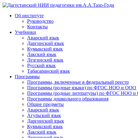
Дагестанский НИИ педагогики им.А.А.Тахо-Годи
Об институте
Руководство
Контакты
Учебники
Аварский язык
Даргинский язык
Кумыкский язык
Лакский язык
Лезгинский язык
Русский язык
Табасаранский язык
Программы
Программы, включенные в федеральный реестр
Программы (родные языки) по ФГОС НОО и ООО
Программы (родные литературы) по ФГОС НОО и
Программы дошкольного образования
Общие предметы
Аварский язык
Агульский язык
Даргинский язык
Кумыкский язык
Лакский язык
Лезгинский язык