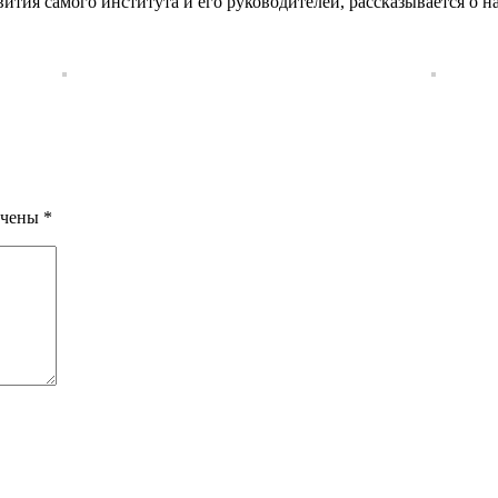
звития самого института и его руководителей, рассказывается о
ечены
*