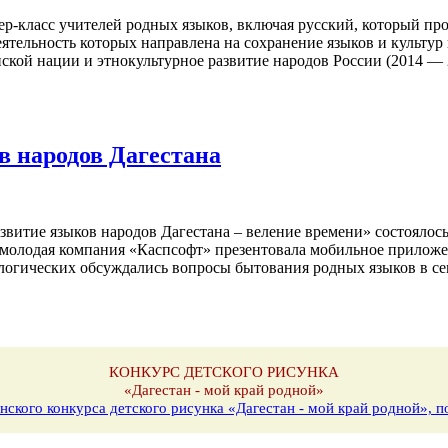
-класс учителей родных языков, включая русский, который пров
тельность которых направлена на сохранение языков и культур 
кой нации и этнокультурное развитие народов России (2014 — 
в народов Дагестана
витие языков народов Дагестана – веление времени» состоялось
 молодая компания «Каспсофт» презентовала мобильное приложе
логических обсуждались вопросы бытования родных языков в сем
КОНКУРС ДЕТСКОГО РИСУНКА
«Дагестан - мой край родной»
нского конкурса детского рисунка «Дагестан - мой край родной»,