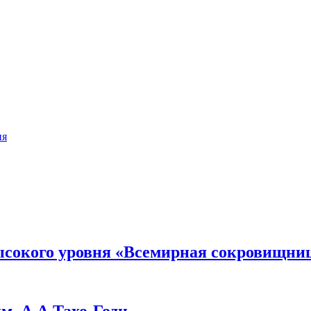
ия
сокого уровня «Всемирная сокровищница
м. А.А.Тахо-Годи