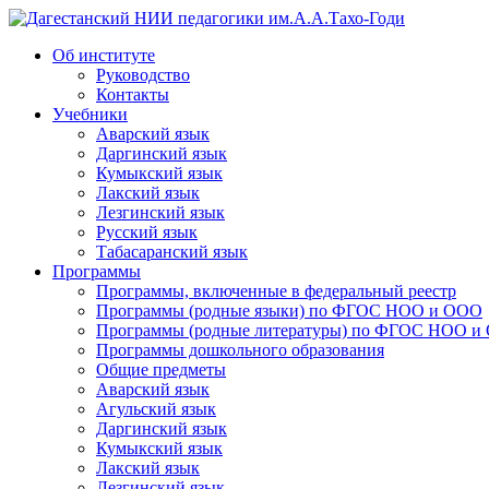
Об институте
Дагестанский НИИ педагогики
Руководство
Контакты
Учебники
Аварский язык
Даргинский язык
Кумыкский язык
Лакский язык
Лезгинский язык
Русский язык
Табасаранский язык
Программы
Программы, включенные в федеральный реестр
Программы (родные языки) по ФГОС НОО и ООО
Программы (родные литературы) по ФГОС НОО и
Программы дошкольного образования
Общие предметы
Аварский язык
Агульский язык
Даргинский язык
Кумыкский язык
Лакский язык
Лезгинский язык