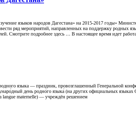
учение языков народов Дагестана» на 2015-2017 годы» Министе
вести ряд мероприятий, направленных на поддержку родных язык
ей. Смотрите подробнее здесь … В настоящее время идет работа
 родного языка — праздник, провозглашенный Генеральной кон
о́дный день родно́го языка́ (на других официальных языках ООН
de la langue maternelle) — учреждён решением