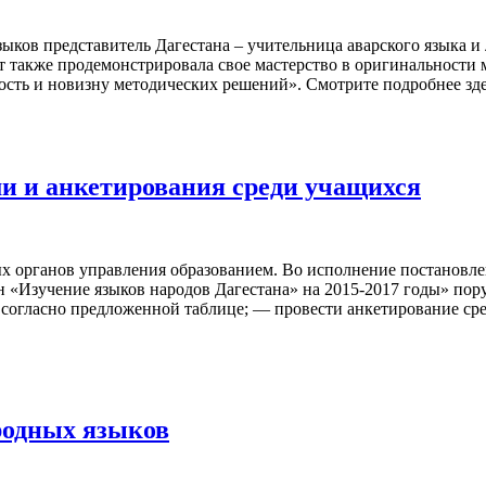
зыков представитель Дагестана – учительница аварского языка 
т также продемонстрировала свое мастерство в оригинальности 
ность и новизну методических решений». Смотрите подробнее зд
 и анкетирования среди учащихся
органов управления образованием. Во исполнение постановлен
 «Изучение языков народов Дагестана» на 2015-2017 годы» по
гласно предложенной таблице; — провести анкетирование среди
родных языков