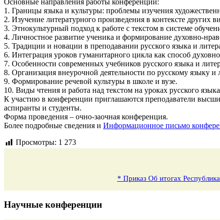
Основные направления работы конференции:
1. Границы языка и культуры: проблемы изучения художественн
2. Изучение литературного произведения в контексте других ви
3. Этнокультурный подход к работе с текстом в системе обучен
4. Личностное развитие ученика и формирование духовно-нрав
5. Традиции и новации в преподавании русского языка и литер
6. Интеграция уроков гуманитарного цикла как способ духовн
7. Особенности современных учебников русского языка и лите
8. Организация внеурочной деятельности по русскому языку и
9. Формирование речевой культуры в школе и вузе.
10. Виды чтения и работа над текстом на уроках русского язык
К участию в конференции приглашаются преподаватели высших 
аспиранты и студенты.
Форма проведения – очно-заочная конференция.
Более подробные сведения и
Информационное письмо конфере
Просмотры:
1 273
* Приказ Об итогах Республика
Научные конференции