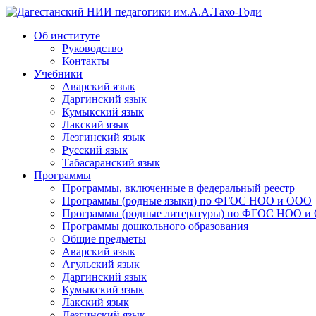
Дагестанский НИИ педагогики им.А.А.Тахо-Годи
Об институте
Руководство
Контакты
Учебники
Аварский язык
Даргинский язык
Кумыкский язык
Лакский язык
Лезгинский язык
Русский язык
Табасаранский язык
Программы
Программы, включенные в федеральный реестр
Программы (родные языки) по ФГОС НОО и ООО
Программы (родные литературы) по ФГОС НОО и
Программы дошкольного образования
Общие предметы
Аварский язык
Агульский язык
Даргинский язык
Кумыкский язык
Лакский язык
Лезгинский язык