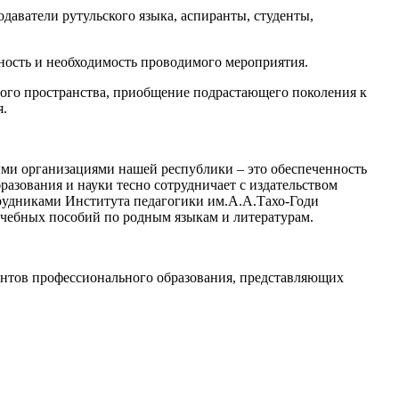
даватели рутульского языка, аспиранты, студенты,
ость и необходимость проводимого мероприятия.
ного пространства, приобщение подрастающего поколения к
я.
ными организациями нашей республики – это обеспеченность
азования и науки тесно сотрудничает с издательством
рудниками Института педагогики им.А.А.Тахо-Годи
учебных пособий по родным языкам и литературам.
дентов профессионального образования, представляющих