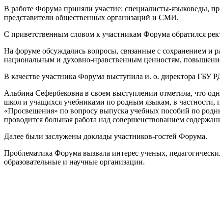
В работе Форума приняли участие: специалисты-языковеды, пре
представители общественных организаций и СМИ.
С приветственным словом к участникам Форума обратился рек
На форуме обсуждались вопросы, связанные с сохранением и р
национальным и духовно-нравственным ценностям, повышение 
В качестве участника Форума выступила и. о. директора ГБУ
Альбина Сефербековна в своем выступлении отметила, что одн
школ и учащихся учебниками по родным языкам, в частности, п
«Просвещения» по вопросу выпуска учебных пособий по родны
проводится большая работа над совершенствованием со­держан
Далее были заслужены доклады участников-гостей Форума.
Проблематика Форума вызвала интерес ученых, педагогических
образовательные и научные организации.