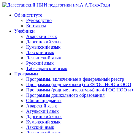
Дагестанский НИИ педагогики им.А.А.Тахо-Годи
Об институте
Руководство
Контакты
Учебники
Аварский язык
Даргинский язык
Кумыкский язык
Лакский язык
Лезгинский язык
Русский язык
Табасаранский язык
Программы
Программы, включенные в федеральный реестр
Программы (родные языки) по ФГОС НОО и ООО
Программы (родные литературы) по ФГОС НОО и
Программы дошкольного образования
Общие предметы
Аварский язык
Агульский язык
Даргинский язык
Кумыкский язык
Лакский язык
Лезгинский язык