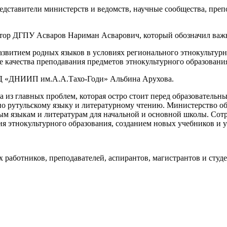
дставители министерств и ведомств, научные сообщества, препо
тор ДГПУ Асваров Нариман Асварович, который обозначил важн
азвитием родных языков в условиях регионального этнокультур
качества преподавания предметов этнокультурного образовани
 РД «ДНИИП им.А.А.Тахо-Годи» Альбина Арухова.
а из главных проблем, которая остро стоит перед образователь
о рутульскому языку и литературному чтению. Министерство обр
м языкам и литературам для начальной и основной школы. Сот
ия этнокультурного образования, созданием новых учебников и 
 работников, преподавателей, аспирантов, магистрантов и сту