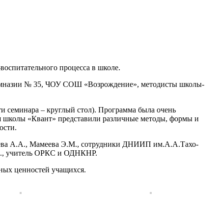
воспитательного процесса в школе.
гимназии № 35, ЧОУ СОШ «Возрождение», методисты школы-
сти семинара – круглый стол). Программа была очень
ля школы «Квант» представили различные методы, формы и
ости.
аева А.А., Мамеева Э.М., сотрудники ДНИИП им.А.А.Тахо-
.М., учитель ОРКС и ОДНКНР.
ных ценностей учащихся.