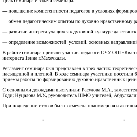
Цель семинара и задачи семинара:
— повышение компетентности педагогов в условиях формирова
— обмен педагогическим опытом по духовно-нравственному р
— развитие интереса учащихся к духовной культуре дагестанс
— определение возможностей, условий, основных направлений 
В работе семинара приняли участие: педагоги ОЧУ ОШ «Кван
интерната 1вида г.Махачкалы.
Регламент семинара был представлен в трех частях: теоретичес
насыщенной и плотной. В ходе семинара участники посетили 6
приемы работы по формированию духовно-нравственных ценнос
С основными докладами выступили: Расулова М.А., заместите
Годи; Нуцалова М.У., руководитель ШМО учителей, Абдулхали
При подведении итогов была отмечена планомерная и активна