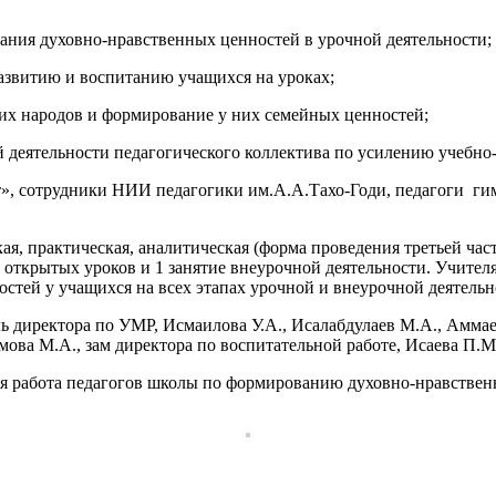
ния духовно-нравственных ценностей в урочной деятельности;
азвитию и воспитанию учащихся на уроках;
ких народов и формирование у них семейных ценностей;
деятельности педагогического коллектива по усилению учебно-
т», сотрудники НИИ педагогики им.А.А.Тахо-Годи, педагоги 
кая, практическая, аналитическая (форма проведения третьей ча
 открытых уроков и 1 занятие внеурочной деятельности. Учите
тей у учащихся на всех этапах урочной и внеурочной деятельн
ль директора по УМР, Исмаилова У.А., Исалабдулаев М.А., Амм
мова М.А., зам директора по воспитательной работе, Исаева П
я работа педагогов школы по формированию духовно-нравствен