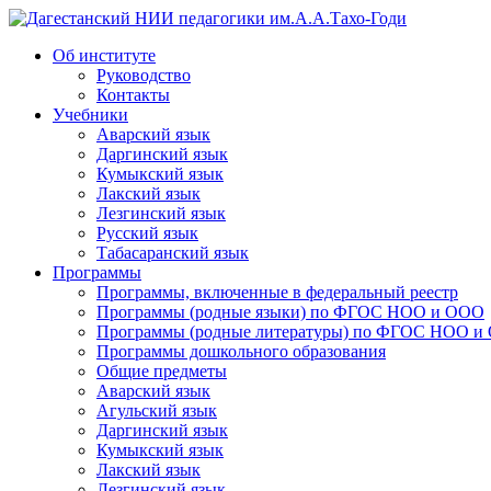
Дагестанский НИИ педагогики им.А.А.Тахо-Годи
Об институте
Руководство
Контакты
Учебники
Аварский язык
Даргинский язык
Кумыкский язык
Лакский язык
Лезгинский язык
Русский язык
Табасаранский язык
Программы
Программы, включенные в федеральный реестр
Программы (родные языки) по ФГОС НОО и ООО
Программы (родные литературы) по ФГОС НОО и
Программы дошкольного образования
Общие предметы
Аварский язык
Агульский язык
Даргинский язык
Кумыкский язык
Лакский язык
Лезгинский язык