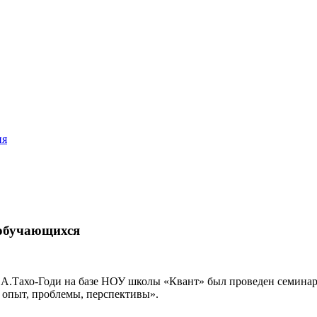
ия
 обучающихся
А.А.Тахо-Годи на базе НОУ школы «Квант» был проведен семин
опыт, проблемы, перспективы».