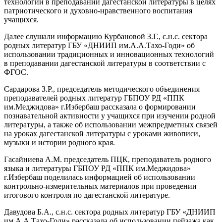
технологий в преподавании дагестанской литературы в целях
патриотического и духовно-нравственного воспитания
учащихся.
Далее слушали информацию Курбановой З.Г., с.н.с. сектора
родных литератур ГБУ «ДНИИП им.А.А.Тахо-Годи» об
использовании традиционных и инновационных технологий
в преподавании дагестанской литературы в соответствии с
ФГОС.
Сардарова З.Р., председатель методического объединения
преподавателей родных литератур ГБПОУ РД «ППК
им.Меджидова» г.Избербаш рассказала о формировании
познавательной активности у учащихся при изучении родной
литературы, а также об использовании межпредметных связей
на уроках дагестанской литературы с уроками живописи,
музыки и истории родного края.
Гасайниева А.М. председатель ПЦК, преподаватель родного
языка и литературы ГБПОУ РД «ППК им.Меджидова»
г.Избербаш поделилась информацией об использовании
контрольно-измерительных материалов при проведении
итогового контроля по дагестанской литературе.
Давудова Б.А., с.н.с. сектора родных литератур ГБУ «ДНИИП
им.А.А.Тахо-Годи» рассказала об использовании пейзажа как