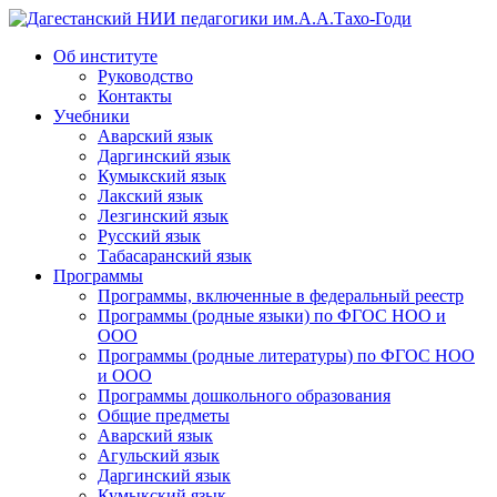
Дагестанский НИИ педагогики им.А.А.Тахо-Годи
Об институте
Руководство
Контакты
Учебники
Аварский язык
Даргинский язык
Кумыкский язык
Лакский язык
Лезгинский язык
Русский язык
Табасаранский язык
Программы
Программы, включенные в федеральный реестр
Программы (родные языки) по ФГОС НОО и
ООО
Программы (родные литературы) по ФГОС НОО
и ООО
Программы дошкольного образования
Общие предметы
Аварский язык
Агульский язык
Даргинский язык
Кумыкский язык