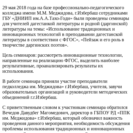
29 мая 2018 года на базе профессионально-педагогического
колледжа имени М.М. Меджидова, г.Избербаш сотрудниками
ГБУ «ДНИИП им.А.А.Тахо-Годи» были проведены семинары
для учителей дагестанкой литературы и родной (даргинской)
литературы на темы: «Использование традиционных и
инновационных технологий в преподавании дагестанской
литературы в соответствии с ФГОС», «Пейзаж и его роль в
творчестве даргинских поэтов».
Цель семинаров: рассмотреть инновационные технологии,
направленные на реализацию ФГОС, выделить наиболее
результативные, проанализировать результаты их
использования.
В работе семинара приняли участие преподаватели
педколледжа им. Меджидова» г.Избербаш, учителя, завучи
образовательных организаций и руководители методических
объединений г.г.Избербаш.
С приветственным словом к участникам семинара обратился
Вечедов Давудбег Магомедович, директор в ГБПОУ РД «ППК
им. Меджидова» г.Избербаш, который обозначил важность
проведения данного мероприятия, необходимость обсуждения
проблемы использования традиционных и инновационных