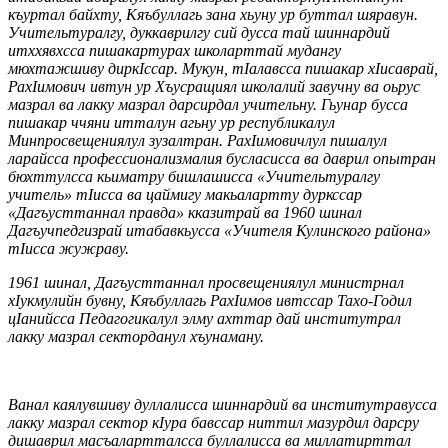
къуртал байхту, Кяъбуллагь зана хьуну ур буттал шяравун.
Учительтуралгу, дуккаврилгу сий дусса тай шиннардий
итххявхсса пишакартурах школарттай мудангу
мюхтажшиву диркIссар. Мукун, тIалавсса пишакар хIисаврай,
РахIимович ивтун ур Хъусращиял школалий завучну ва оьрус
мазрал ва лакку мазрал дарсирдал учительну. Гьунар бусса
пишакар ччяни итталун агьну ур республикалул
Минпросвещениялул зузалтран. РахIимовичлул пишалул
ларайсса профессионализмалия бусласисса ва даврил опытран
бюхттулсса кьиматру бишлашисса «Учительтуралгу
учитель» тIисса ва цаймигу макьалартту дуркссар
«Дагъусттаннал правда» кказитрай ва 1960 шинал
Дагъучпедгизрай итабавкьусса «Учителя Кулинского района»
тIисса жужраву.
1961 шинал, Дагъусттаннал просвещениялул министрнал
хIукмулийн бувну, Кяъбуллагь РахIимов ивтссар Тахо-Годил
цIанийсса Педагогикалул элму ахттар дай институтрал
лакку мазрал секторданул хъунаману.
Ванал каялувшиву дуллалисса шиннардий ва институтравусса
лакку мазрал сектор кIура бавссар ниттил мазурдил дарсру
дишаврил масъалартталсса буллалисса ва миллатирттал