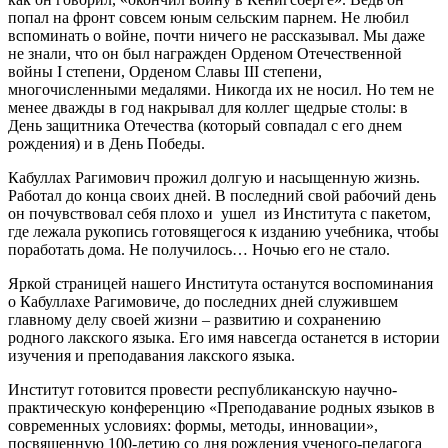
попал на фронт совсем юным сельским парнем. Не любил
вспоминать о войне, почти ничего не рассказывал. Мы даже
не знали, что он был награжден Орденом Отечественной
войны I степени, Орденом Славы III степени,
многочисленными медалями. Никогда их не носил. Но тем не
менее дважды в год накрывал для коллег щедрые столы: в
День защитника Отечества (который совпадал с его днем
рождения) и в День Победы.
Кабуллах Рагимович прожил долгую и насыщенную жизнь.
Работал до конца своих дней. В последний свой рабочий день
он почувствовал себя плохо и ушел из Института с пакетом,
где лежала рукопись готовящегося к изданию учебника, чтобы
поработать дома. Не получилось… Ночью его не стало.
Яркой страницей нашего Института останутся воспоминания
о Кабуллахе Рагимовиче, до последних дней служившем
главному делу своей жизни – развитию и сохранению
родного лакского языка. Его имя навсегда останется в истории
изучения и преподавания лакского языка.
Институт готовится провести республиканскую научно-
практическую конференцию «Преподавание родных языков в
современных условиях: формы, методы, инновации»,
посвященную 100-летию со дня рождения ученого-педагога