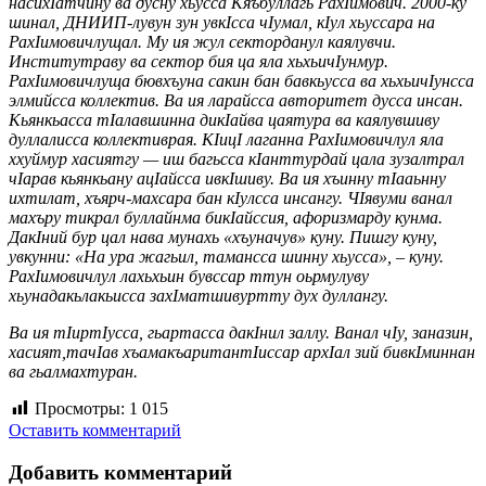
насихIатчину ва дусну хьусса Кяъбуллагь РахIимович. 2000-ку
шинал, ДНИИП-лувун зун увкIсса чIумал, кIул хьуссара на
РахIимовичлущал. Му ия жул секторданул каялувчи.
Институтраву ва сектор бия ца яла хьхьичIунмур.
РахIимовичлуща бювхъуна сакин бан бавкьусса ва хьхьичIунсса
элмийсса коллектив. Ва ия ларайсса авторитет дусса инсан.
Кьянкьасса тIалавшинна дикIайва цаятура ва каялувшиву
дуллалисса коллективрая. КIицI лаганна РахIимовичлул яла
ххуймур хасиятгу — иш багьсса кIанттурдай цала зузалтрал
чIарав кьянкьану ацIайсса ивкIшиву. Ва ия хъинну тIааьнну
ихтилат, хъярч-махсара бан кIулсса инсангу. ЧIявуми ванал
махъру тикрал буллайнма бикIайссия, афоризмарду кунма.
ДакIний бур цал нава мунахь «хъуначув» куну. Пишгу куну,
увкунни: «На ура жагьил, тамансса шинну хьусса», – куну.
РахIимовичлул лахьхьин бувссар ттун оьрмулуву
хьунадакьлакьисса захIматшивуртту дух дуллангу.
Ва ия тIиртIусса, гьартасса дакIнил заллу. Ванал чIу, заназин,
хасият,тачIав хъамакъаритантIиссар архIал зий бивкIминнан
ва гьалмахтуран.
Просмотры:
1 015
Оставить комментарий
Добавить комментарий