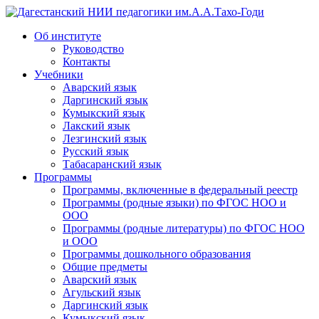
Дагестанский НИИ педагогики им.А.А.Тахо-Годи
Об институте
Руководство
Контакты
Учебники
Аварский язык
Даргинский язык
Кумыкский язык
Лакский язык
Лезгинский язык
Русский язык
Табасаранский язык
Программы
Программы, включенные в федеральный реестр
Программы (родные языки) по ФГОС НОО и
ООО
Программы (родные литературы) по ФГОС НОО
и ООО
Программы дошкольного образования
Общие предметы
Аварский язык
Агульский язык
Даргинский язык
Кумыкский язык