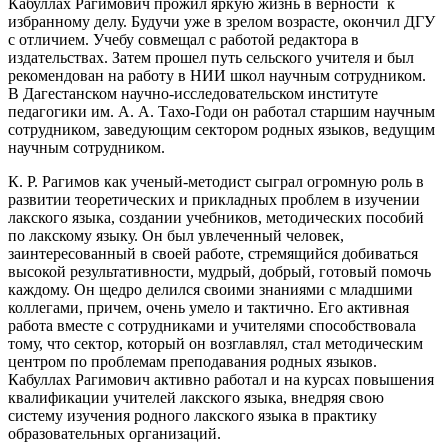
Кабуллах Рагимович прожил яркую жизнь в верности к
избранному делу. Будучи уже в зрелом возрасте, окончил ДГУ
с отличием. Учебу совмещал с работой редактора в
издательствах. Затем прошел путь сельского учителя и был
рекомендован на работу в НИИ школ научным сотрудником.
В Дагестанском научно-исследовательском институте
педагогики им. А. А. Тахо-Годи он работал старшим научным
сотрудником, заведующим сектором родных языков, ведущим
научным сотрудником.
К. Р. Рагимов как ученый-методист сыграл огромную роль в
развитии теоретических и прикладных проблем в изучении
лакского языка, создании учебников, методических пособий
по лакскому языку. Он был увлеченный человек,
заинтересованный в своей работе, стремящийся добиваться
высокой результативности, мудрый, добрый, готовый помочь
каждому. Он щедро делился своими знаниями с младшими
коллегами, причем, очень умело и тактично. Его активная
работа вместе с сотрудниками и учителями способствовала
тому, что сектор, который он возглавлял, стал методическим
центром по проблемам преподавания родных языков.
Кабуллах Рагимович активно работал и на курсах повышения
квалификации учителей лакского языка, внедряя свою
систему изучения родного лакского языка в практику
образовательных организаций.