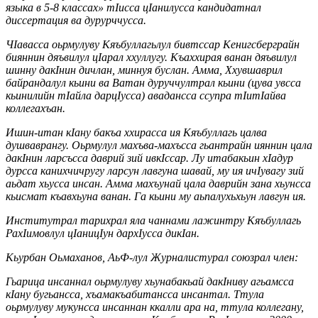
языка в 5-8 классах» тIисса цIанилусса кандидатнал
диссертация ва дурурччусса.
ЧIавасса оьрмулуву Кяъбуллагьлул бивтссар Кенигсберграйн
бияннин дяъвилул цIарал ххуллугу. Къаххирая ванан дяъвилул
шинну дакIнин дичлан, миннуя буслан. Амма, Ххувшаврил
байрандалул кьини ва Ватан дуруччултрал кьини (цува увсса
кьинилийн тIайла дарцIусса) авадансса ссупра тIитIайва
коллегахъан.
Ишин-итан кIану бакъа ххирасса ия Кяъбуллагь цалва
душваврангу. Оьрмулул махъва-махъсса гьантрайн ияннин цала
дакIнин ларсъсса даврий зий ивкIссар. Лу итабакьин хIадур
дурсса канихчичругу ларсун лавгуна шавай, му ия ичIувагу зий
аьдат хьусса инсан. Амма махъунай цала даврийн зана хьунсса
кьисмат къавхьуна ванан. Га кьини му аьпалухьхьун лавгун ия.
Институтрал тарихрал яла чаннами лажинтру Кяъбуллагь
РахIимовлул цIаницIун дархIусса дикIан.
Кьурбан Оьмаханов, АьФ-лул Журналистурал союзрал член:
Гьарица инсаннал оьрмулуву хьунабакьай дакIниву агьамсса
кIану бугьансса, хъамакъабитансса инсантал. Ттула
оьрмулуву мукунсса инсаннан ккалли ара на, ттула коллегану,