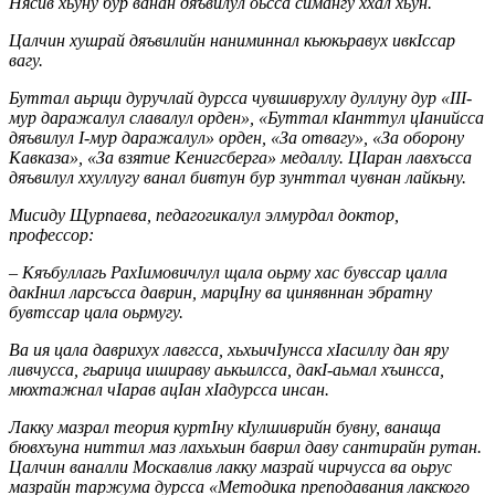
Нясив хьуну бур ванан дяъвилул оьсса симангу ххал хьун.
Цалчин хушрай дяъвилийн наниминнал кьюкьравух ивкIссар
вагу.
Буттал аьрщи дуручлай дурсса чувшиврухлу дуллуну дур «III-
мур даражалул славалул орден», «Буттал кIанттул цIанийсса
дяъвилул I-мур даражалул» орден, «За отвагу», «За оборону
Кавказа», «За взятие Кенигсберга» медаллу. ЦIаран лавхъсса
дяъвилул ххуллугу ванал бивтун бур зунттал чувнан лайкьну.
Мисиду Щурпаева, педагогикалул элмурдал доктор,
профессор:
– Кяъбуллагь РахIимовичлул щала оьрму хас бувссар цалла
дакIнил ларсъсса даврин, марцIну ва цинявннан эбратну
бувтссар цала оьрмугу.
Ва ия цала даврихух лавгсса, хьхьичIунсса хIасиллу дан яру
ливчусса, гьарица ишираву аькьилсса, дакI-аьмал хъинсса,
мюхтажнал чIарав ацIан хIадурсса инсан.
Лакку мазрал теория куртIну кIулшиврийн бувну, ванаща
бювхъуна ниттил маз лахьхьин баврил даву сантирайн рутан.
Цалчин ваналли Москавлив лакку мазрай чирчусса ва оьрус
мазрайн таржума дурсса «Методика преподавания лакского