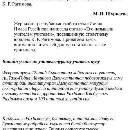
К. Р. Рагимова.
М. И. Шурпаева
Журналист республиканской газеты «Илчи»
Имара Гусейнова написала статью «Его называли
учителем учителей», посвященную столетнему
юбилею К. Р. Рагимова. Прилагаем здесь
вниманию читателей данную статью на языке
оригинала.
Ванайн учайссия учительтуралгу учитель куну
Февраль зурул 22-нний Аьрасатнал лайкь хьусса учитель,
Аь.Тахо-Годил цIанийсса Дагъусттаннал педагогикалул элму
ахттар дай институтрал Дагъусттаннал мазурдил
секторданий чIярусса шиннардий каялувшиву дуллай ивкIсса
аьлимчу-методист, фронтовик РахIимов Кяъбуллагь
РахIимлул арснан 100 шин там хьунтIиссия.
Кяъбуллагь РахIимовлул, буниялагу, ниттил маз ябаву ва
буруччаву мурадрайсса хъунмасса бутIа бивхьуссар
миллатрал тарихраву. Ттунма оьрмулуву хьусса