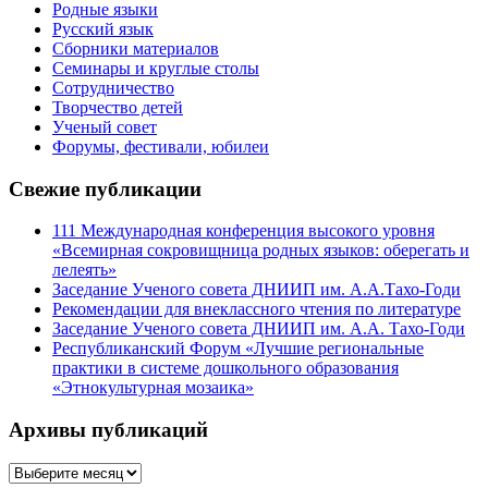
Родные языки
Русский язык
Сборники материалов
Семинары и круглые столы
Сотрудничество
Творчество детей
Ученый совет
Форумы, фестивали, юбилеи
Свежие публикации
111 Международная конференция высокого уровня
«Всемирная сокровищница родных языков: оберегать и
лелеять»
Заседание Ученого совета ДНИИП им. А.А.Тахо-Годи
Рекомендации для внеклассного чтения по литературе
Заседание Ученого совета ДНИИП им. А.А. Тахо-Годи
Республиканский Форум «Лучшие региональные
практики в системе дошкольного образования
«Этнокультурная мозаика»
Архивы публикаций
Архивы