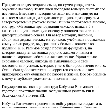
Прекрасно владея теорией языка, он сумел упорядочить
обучение лакскому языку, ввел последовательную систему его
изучения. Впервые в истории он защитил написанную на
лакском языке кандидатскую диссертацию, с развернутым
авторефератом на русском языке. Защита состоялась в Москве,
его труд «Методика преподавания лакского языка в 5-8
классах» получил высокую оценку у оппонентов и членов
диссертационного совета. Он автор методик, пособий,
сборников дидактических материалов, учебников по лакскому
языку и литературе, выдержавших большое количество
изданий. К. Р. Рагимов создал прочный фундамент, на
котором зиждется методика родного лакского языка и
написал хорошие работы на лакском языке. Удивительно
скромный человек, никогда не выпячивающий свои
достоинства и успехи, которых у него было достаточно много.
Очень был доброжелателен и корректен со всеми, с кем
приходилось ему общаться по работе и жизни. Все относились
к нему с глубоким уважением и почитанием.
Государство высоко оценило труд Кабулаха Рагимовича. он
удостоен почетных званий Заслуженный учитель РФ и
Заслуженный учитель РД.
Кабулах Рагимович прошел всю войну рядовым солдатом и,
как он говорил, «окончил войну в Кёнигсберге». Ведь он