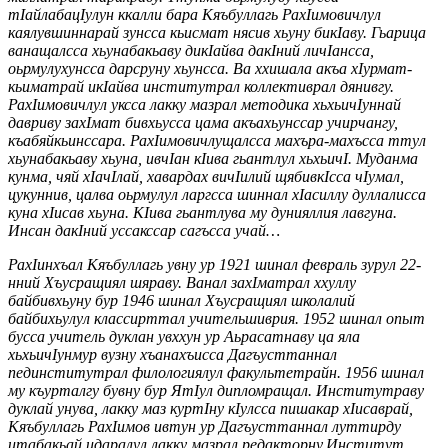
тIайлабацIулун ккалли бара Кяъбуллагь РахIимовичлул
каялувшиннарай зунсса кьисмат нясив хьуну бикIаву. Гьарица
ванащалсса хьунабакьаву дикIайва дакIний личIансса,
оьрмулухунсса дарсруну хьунсса. Ва ххишала акъа хIурмат-
кьиматрай икIайва институтрал коллективрал дянивгу.
РахIимовичлул уксса лакку мазрал методика хьхьичIуннай
давриву захIмат бивхьусса цама акъахьунссар учирчангу,
къабяйкьинссара. РахIимовичлущалсса махъра-махъсса ттул
хьунабакьаву хьуна, ивчIан кIива гьантлул хьхьичI. Муданма
кунма, чяй хIачIлай, хавардах вичIилий щябивкIсса чIумал,
цукуннив, цалва оьрмулул ларгсса шиннал хIасиллу дуллалисса
куна хIисав хьуна. КIива гьантлува му дунияллия лавгуна.
Инсан дакIний уссакссар сагъсса учай…
РахIинхъал Кяъбуллагь увну ур 1921 шинал февраль зурул 22-
нний Хъусращиял шяраву. Ванал захIматрал ххуллу
байбивхьуну бур 1946 шинал Хъусращиял школалий
байбихьулул классирттал учительшиврия. 1952 шинал опыт
бусса учитель дуклан увххун ур Аьрасатнаву ца яла
хьхьичIунмур вузну хъанахъисса Дагъусттаннал
пединститутрал филологиялул факультетрайн. 1956 шинал
му къурталгу бувну бур ЯтIул дипломращал. Институтраву
дуклай унува, лакку маз куртIну кIулсса пишакар хIисаврай,
Кяъбуллагь РахIимов ивтун ур Дагъусттаннал луттирду
итабакьай идаралул лакку мазрал редакторну.Институт