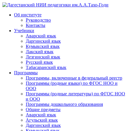
Дагестанский НИИ педагогики им.А.А.Тахо-Годи
Об институте
Руководство
Контакты
Учебники
Аварский язык
Даргинский язык
Кумыкский язык
Лакский язык
Лезгинский язык
Русский язык
Табасаранский язык
Программы
Программы, включенные в федеральный реестр
Программы (родные языки) по ФГОС НОО и
ООО
Программы (родные литературы) по ФГОС НОО
и ООО
Программы дошкольного образования
Общие предметы
Аварский язык
Агульский язык
Даргинский язык
Кумыкский язык