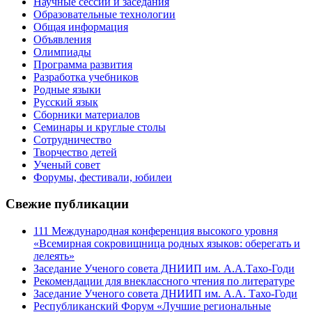
Научные сессии и заседания
Образовательные технологии
Общая информация
Объявления
Олимпиады
Программа развития
Разработка учебников
Родные языки
Русский язык
Сборники материалов
Семинары и круглые столы
Сотрудничество
Творчество детей
Ученый совет
Форумы, фестивали, юбилеи
Свежие публикации
111 Международная конференция высокого уровня
«Всемирная сокровищница родных языков: оберегать и
лелеять»
Заседание Ученого совета ДНИИП им. А.А.Тахо-Годи
Рекомендации для внеклассного чтения по литературе
Заседание Ученого совета ДНИИП им. А.А. Тахо-Годи
Республиканский Форум «Лучшие региональные