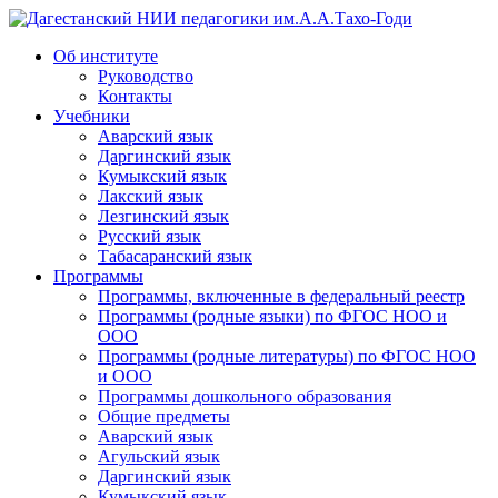
Дагестанский НИИ педагогики им.А.А.Тахо-Годи
Об институте
Руководство
Контакты
Учебники
Аварский язык
Даргинский язык
Кумыкский язык
Лакский язык
Лезгинский язык
Русский язык
Табасаранский язык
Программы
Программы, включенные в федеральный реестр
Программы (родные языки) по ФГОС НОО и
ООО
Программы (родные литературы) по ФГОС НОО
и ООО
Программы дошкольного образования
Общие предметы
Аварский язык
Агульский язык
Даргинский язык
Кумыкский язык