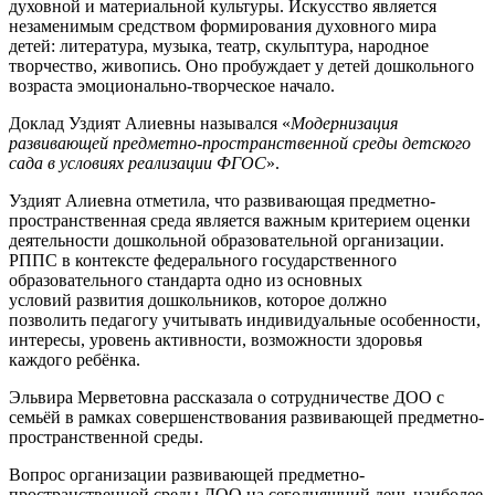
духовной и материальной культуры. Искусство является
незаменимым средством формирования духовного мира
детей: литература, музыка, театр, скульптура, народное
творчество, живопись. Оно пробуждает у детей дошкольного
возраста эмоционально-творческое начало.
Доклад Уздият Алиевны назывался «
Модернизация
развивающей предметно-пространственной среды детского
сада в условиях реализации ФГОС
».
Уздият Алиевна отметила, что развивающая предметно-
пространственная среда является важным критерием оценки
деятельности дошкольной образовательной организации.
РППС в контексте федерального государственного
образовательного стандарта одно из основных
условий развития дошкольников, которое должно
позволить педагогу учитывать индивидуальные особенности,
интересы, уровень активности, возможности здоровья
каждого ребёнка.
Эльвира Мерветовна рассказала о сотрудничестве ДОО с
семьёй в рамках совершенствования развивающей предметно-
пространственной среды.
Вопрос организации развивающей предметно-
пространственной среды ДОО на сегодняшний день наиболее