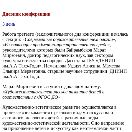
Дневник конференции
3 день
Работа третьего (заключительного) дня конференции началась
с секций: «
Современные образовательные технологии
»,
«
Развивающая предметно-пространственная среда
»,
руководителями которых были Байрамбеков Марат
Мирзоевич, доктор педагогических наук, зав.сектором
культуры и искусства народов Дагестана ГБУ «ДНИИП
им.А.А.Тахо-Годи», Исмаилова Уздият Алиевна, Мамеева
Эльвира Мерветовна, старшие научные сотрудники ДНИИП
им.А.А.Тахо-Годи.
Марат Мирзоевич выступил с докладом на тему:
«
Художественно-эстетическое развитие детей в
соответствии с ФГОС ДО
».
Художественно-эстетическое развитие осуществляется в
процессе ознакомления с разными видами искусства и
активного включения детей в различные виды
художественно-эстетической деятельности. Оно направлено
на приобщение детей к искусству как неотъемлемой части