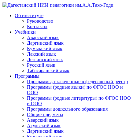
Дагестанский НИИ педагогики им.А.А.Тахо-Годи
Об институте
Руководство
Контакты
Учебники
Аварский язык
Даргинский язык
Кумыкский язык
Лакский язык
Лезгинский язык
Русский язык
Табасаранский язык
Программы
Программы, включенные в федеральный реестр
Программы (родные языки) по ФГОС НОО и
ООО
Программы (родные литературы) по ФГОС НОО
и ООО
Программы дошкольного образования
Общие предметы
Аварский язык
Агульский язык
Даргинский язык
Кумыкский язык