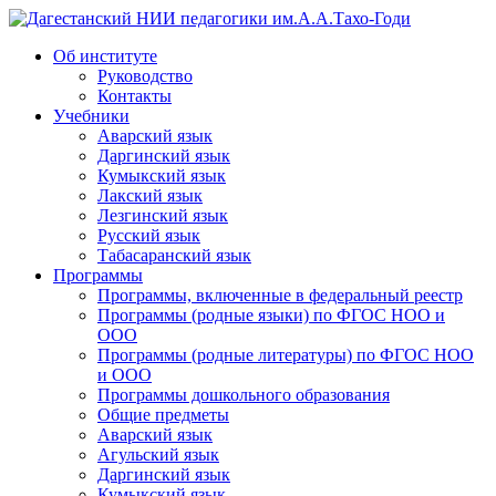
Дагестанский НИИ педагогики им.А.А.Тахо-Годи
Об институте
Руководство
Контакты
Учебники
Аварский язык
Даргинский язык
Кумыкский язык
Лакский язык
Лезгинский язык
Русский язык
Табасаранский язык
Программы
Программы, включенные в федеральный реестр
Программы (родные языки) по ФГОС НОО и
ООО
Программы (родные литературы) по ФГОС НОО
и ООО
Программы дошкольного образования
Общие предметы
Аварский язык
Агульский язык
Даргинский язык
Кумыкский язык