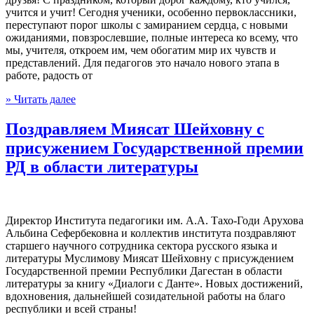
учится и учит! Сегодня ученики, особенно первоклассники,
переступают порог школы с замиранием сердца, с новыми
ожиданиями, повзрослевшие, полные интереса ко всему, что
мы, учителя, откроем им, чем обогатим мир их чувств и
представлений. Для педагогов это начало нового этапа в
работе, радость от
» Читать далее
Поздравляем Миясат Шейховну с
присужением Государственной премии
РД в области литературы
Директор Института педагогики им. А.А. Тахо-Годи Арухова
Альбина Сефербековна и коллектив института поздравляют
старшего научного сотрудника сектора русского языка и
литературы Муслимову Миясат Шейховну с присуждением
Государственной премии Республики Дагестан в области
литературы за книгу «Диалоги с Данте». Новых достижений,
вдохновения, дальнейшей созидательной работы на благо
республики и всей страны!