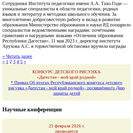
Сотрудники Института педагогики имени А.А. Тахо-Годи —
уникальные специалисты в области педагогики, родных
языков и литератур и методики школьного обучения. За
многолетнюю добросовестную работу и вклад в развитие
образования Министерство образования и науки РД поощрило
специалистов ведомственными наградами: почётными
грамотами и нагрудными знаками «Отличник образования
Республики Дагестан». 11 мая 2023 г. директор института
Арухова А.С. в торжественной обстановке вручила награды
» Читать далее
«
1
2
3
4
5
»
КОНКУРС ДЕТСКОГО РИСУНКА
«Дагестан - мой край родной»
* Приказ Об итогах Республиканского конкурса детского
рисунка «Дагестан - мой край родной», посвящённого Дню
защиты детей
Научные конференции
25 февраля 2026 г.
проводится