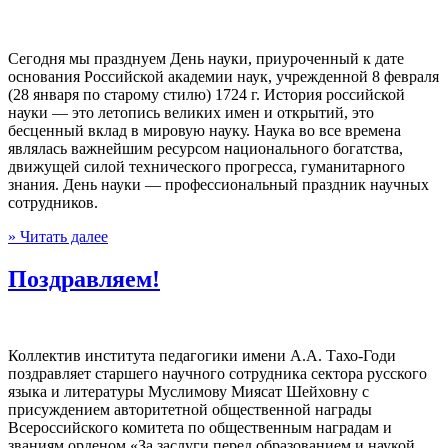
Сегодня мы празднуем День науки, приуроченный к дате
основания Российской академии наук, учрежденной 8 февраля
(28 января по старому стилю) 1724 г. История российской
науки — это летопись великих имен и открытий, это
бесценный вклад в мировую науку. Наука во все времена
являлась важнейшим ресурсом национального богатства,
движущей силой технического прогресса, гуманитарного
знания. День науки — профессиональный праздник научных
сотрудников.
» Читать далее
Поздравляем!
Коллектив института педагогики имени А.А. Тахо-Годи
поздравляет старшего научного сотрудника сектора русского
языка и литературы Муслимову Миясат Шейховну с
присуждением авторитетной общественной награды
Всероссийского комитета по общественным наградам и
званиям орденом «За заслуги перед образованием и наукой