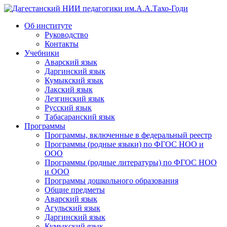
Дагестанский НИИ педагогики им.А.А.Тахо-Годи
Об институте
Руководство
Контакты
Учебники
Аварский язык
Даргинский язык
Кумыкский язык
Лакский язык
Лезгинский язык
Русский язык
Табасаранский язык
Программы
Программы, включенные в федеральный реестр
Программы (родные языки) по ФГОС НОО и
ООО
Программы (родные литературы) по ФГОС НОО
и ООО
Программы дошкольного образования
Общие предметы
Аварский язык
Агульский язык
Даргинский язык
Кумыкский язык