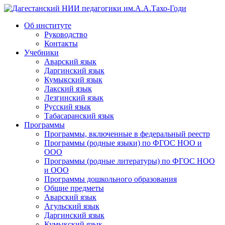
Дагестанский НИИ педагогики им.А.А.Тахо-Годи
Об институте
Руководство
Контакты
Учебники
Аварский язык
Даргинский язык
Кумыкский язык
Лакский язык
Лезгинский язык
Русский язык
Табасаранский язык
Программы
Программы, включенные в федеральный реестр
Программы (родные языки) по ФГОС НОО и
ООО
Программы (родные литературы) по ФГОС НОО
и ООО
Программы дошкольного образования
Общие предметы
Аварский язык
Агульский язык
Даргинский язык
Кумыкский язык