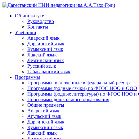
Дагестанский НИИ педагогики им.А.А.Тахо-Годи
Об институте
Руководство
Контакты
Учебники
Аварский язык
Даргинский язык
Кумыкский язык
Лакский язык
Лезгинский язык
Русский язык
Табасаранский язык
Программы
Программы, включенные в федеральный реестр
Программы (родные языки) по ФГОС НОО и ООО
Программы (родные литературы) по ФГОС НОО и
Программы дошкольного образования
Общие предметы
Аварский язык
Агульский язык
Даргинский язык
Кумыкский язык
Лакский язык
Лезгинский язык