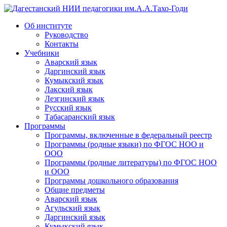
Дагестанский НИИ педагогики им.А.А.Тахо-Годи
Об институте
Руководство
Контакты
Учебники
Аварский язык
Даргинский язык
Кумыкский язык
Лакский язык
Лезгинский язык
Русский язык
Табасаранский язык
Программы
Программы, включенные в федеральный реестр
Программы (родные языки) по ФГОС НОО и
ООО
Программы (родные литературы) по ФГОС НОО
и ООО
Программы дошкольного образования
Общие предметы
Аварский язык
Агульский язык
Даргинский язык
Кумыкский язык