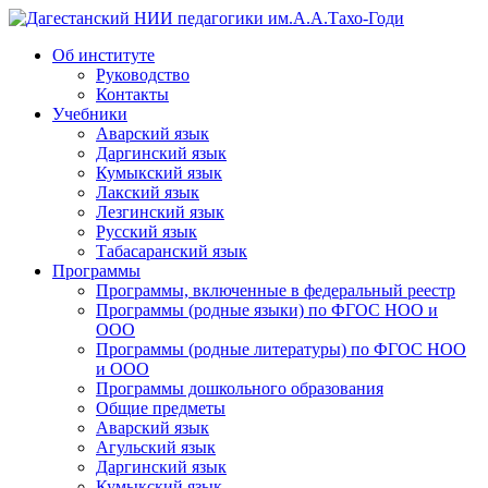
Дагестанский НИИ педагогики им.А.А.Тахо-Годи
Об институте
Руководство
Контакты
Учебники
Аварский язык
Даргинский язык
Кумыкский язык
Лакский язык
Лезгинский язык
Русский язык
Табасаранский язык
Программы
Программы, включенные в федеральный реестр
Программы (родные языки) по ФГОС НОО и
ООО
Программы (родные литературы) по ФГОС НОО
и ООО
Программы дошкольного образования
Общие предметы
Аварский язык
Агульский язык
Даргинский язык
Кумыкский язык