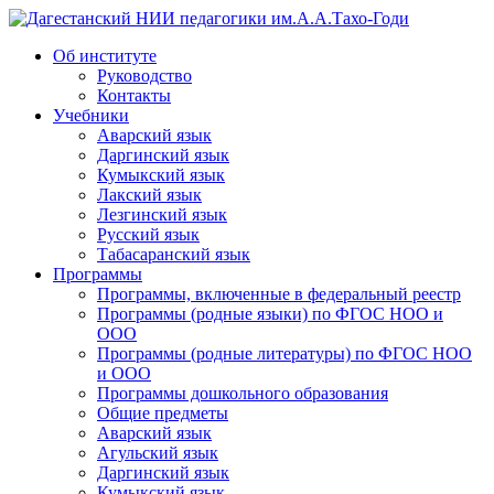
Дагестанский НИИ педагогики им.А.А.Тахо-Годи
Об институте
Руководство
Контакты
Учебники
Аварский язык
Даргинский язык
Кумыкский язык
Лакский язык
Лезгинский язык
Русский язык
Табасаранский язык
Программы
Программы, включенные в федеральный реестр
Программы (родные языки) по ФГОС НОО и
ООО
Программы (родные литературы) по ФГОС НОО
и ООО
Программы дошкольного образования
Общие предметы
Аварский язык
Агульский язык
Даргинский язык
Кумыкский язык