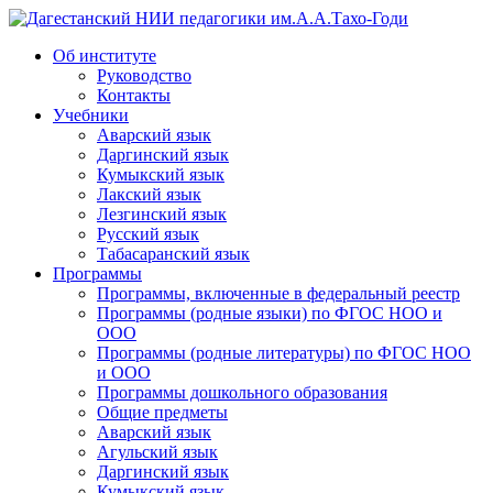
Дагестанский НИИ педагогики им.А.А.Тахо-Годи
Об институте
Руководство
Контакты
Учебники
Аварский язык
Даргинский язык
Кумыкский язык
Лакский язык
Лезгинский язык
Русский язык
Табасаранский язык
Программы
Программы, включенные в федеральный реестр
Программы (родные языки) по ФГОС НОО и
ООО
Программы (родные литературы) по ФГОС НОО
и ООО
Программы дошкольного образования
Общие предметы
Аварский язык
Агульский язык
Даргинский язык
Кумыкский язык