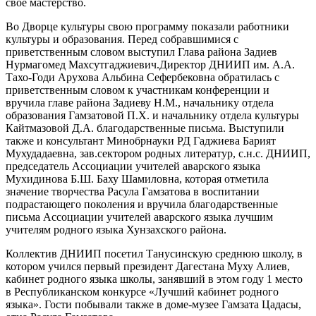
свое мастерство.
Во Дворце культуры свою программу показали работники
культуры и образования. Перед собравшимися с
приветственным словом выступил Глава района Задиев
Нурмагомед Махсутгаджиевич.
Директор ДНИИП им. А.А.
Тахо-Годи Арухова Альбина Сефербековна обратилась с
приветственным словом к участникам конференции и
вручила главе района Задиеву Н.М., начальнику отдела
образования Гамзатовой П.Х. и начальнику отдела культуры
Кайтмазовой Д.А. благодарственные письма. Выступили
также и консультант Минобрнауки РД Гаджиева Барият
Мухудадаевна, зав.сектором родных литератур, с.н.с. ДНИИП,
председатель Ассоциации учителей аварского языка
Мухидинова Б.Ш. Баху Шамиловна, которая отметила
значение творчества Расула Гамзатова в воспитании
подрастающего поколения и вручила благодарственные
письма Ассоциации учителей аварского языка лучшим
учителям родного языка Хунзахского района.
Коллектив ДНИИП посетил Танусинскую среднюю школу, в
котором учился первый президент Дагестана Муху Алиев,
кабинет родного языка школы, занявший в этом году 1 место
в Республиканском конкурсе «Лучший кабинет родного
языка». Гости побывали также в доме-музее Гамзата Цадасы,