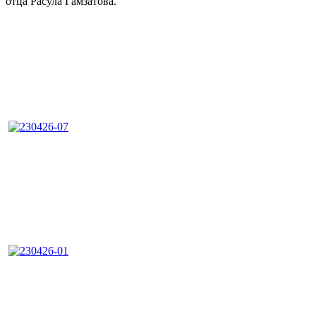
отца Расула Гамзатова.