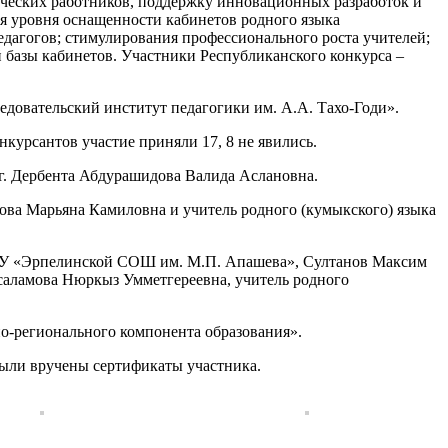
гических работников, поддержку инновационных разработок и
я уровня оснащенности кабинетов родного языка
дагогов; стимулирования профессионального роста учителей;
 базы кабинетов. Участники Республиканского конкурса –
едовательский институт педагогики им. А.А. Тахо-Годи».
нкурсантов участие приняли 17, 8 не явились.
г. Дербента Абдурашидова Валида Аслановна.
ова Марьяна Камиловна и учитель родного (кумыкского) языка
КОУ «Эрпелинской СОШ им. М.П. Апашева», Султанов Максим
саламова Нюркыз Умметгереевна, учитель родного
но-регионального компонента образования».
были вручены сертификаты участника.