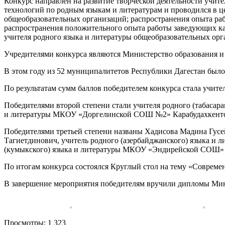
Конкурс направлен на развитие творческой деятельности учит
технологий по родным языкам и литературам и проводился в ц
общеобразовательных организаций; распространения опыта ра
распространения положительного опыта работы заведующих ка
учителя родного языка и литературы общеобразовательных орг
Учредителями конкурса являются Министерство образования и 
В этом году из 52 муниципалитетов Республики Дагестан было 
По результатам сумм баллов победителем конкурса стала учит
Победителями второй степени стали учителя родного (табаса
и литературы МКОУ «Доргелинской СОШ №2» Карабудахкентс
Победителями третьей степени названы Хадисова Мадина Гус
Тагиетдинович, учитель родного (азербайджанского) языка и
(кумыкского) языка и литературы МКОУ «Эндирейской СОШ» 
По итогам конкурса состоялся Круглый стол на тему «Совреме
В завершение мероприятия победителям вручили дипломы Мини
Просмотры:
1 323