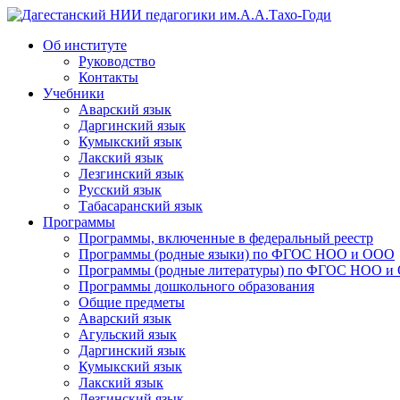
Дагестанский НИИ педагогики им.А.А.Тахо-Годи
Об институте
Руководство
Контакты
Учебники
Аварский язык
Даргинский язык
Кумыкский язык
Лакский язык
Лезгинский язык
Русский язык
Табасаранский язык
Программы
Программы, включенные в федеральный реестр
Программы (родные языки) по ФГОС НОО и ООО
Программы (родные литературы) по ФГОС НОО и
Программы дошкольного образования
Общие предметы
Аварский язык
Агульский язык
Даргинский язык
Кумыкский язык
Лакский язык
Лезгинский язык