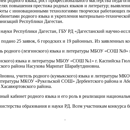
елей родного языка, рост профессионального мастерства педаго
елях повышения престижа родных языков и литератур; выявлени
боты с инновационными технологиями творчески работающих пе
бинетами родного языка и укрепления материально-технической
анизаций Республики Дагестан.
науки Республики Дагестан, ГБУ РД «Дагестанский научно-иссл
подано 25 заявок, 6 городских и 19 районных. Из заявленных ко
ель родного (лезгинского) языка и литературы МБОУ «СОШ №9» 
ранского) языка и литературы МБОУ «СОШ №1» г. Каспийска Гюл
кого района Насухова Марипат Шарабутдиновна.
ейновна, учитель родного (кумыкского) языка и литературы М
 литературы МКОУ «Рукельской СОШ» Дербентского района и Аб
Хасавюртовского района.
нный кабинет родного языка и его роль в реализации националь
стерства образования и науки РД. Всем участникам конкурса 