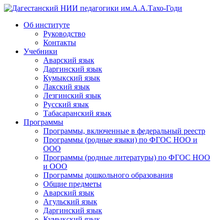
Дагестанский НИИ педагогики им.А.А.Тахо-Годи
Об институте
Руководство
Контакты
Учебники
Аварский язык
Даргинский язык
Кумыкский язык
Лакский язык
Лезгинский язык
Русский язык
Табасаранский язык
Программы
Программы, включенные в федеральный реестр
Программы (родные языки) по ФГОС НОО и
ООО
Программы (родные литературы) по ФГОС НОО
и ООО
Программы дошкольного образования
Общие предметы
Аварский язык
Агульский язык
Даргинский язык
Кумыкский язык