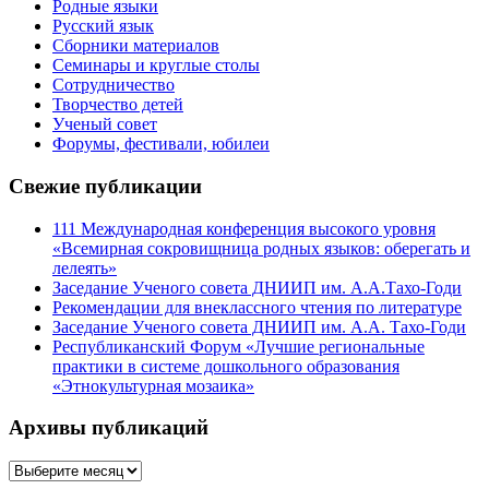
Родные языки
Русский язык
Сборники материалов
Семинары и круглые столы
Сотрудничество
Творчество детей
Ученый совет
Форумы, фестивали, юбилеи
Свежие публикации
111 Международная конференция высокого уровня
«Всемирная сокровищница родных языков: оберегать и
лелеять»
Заседание Ученого совета ДНИИП им. А.А.Тахо-Годи
Рекомендации для внеклассного чтения по литературе
Заседание Ученого совета ДНИИП им. А.А. Тахо-Годи
Республиканский Форум «Лучшие региональные
практики в системе дошкольного образования
«Этнокультурная мозаика»
Архивы публикаций
Архивы
публикаций