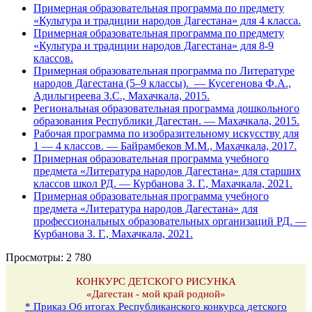
Примерная образовательная программа по предмету
«Культура и традиции народов Дагестана» для 4 класса.
Примерная образовательная программа по предмету
«Культура и традиции народов Дагестана» для 8-9
классов.
Примерная образовательная программа по Литературе
народов Дагестана (5–9 классы). — Кусегенова Ф.А.,
Адильгиреева З.С., Махачкала, 2015.
Региональная образовательная программа дошкольного
образования Республики Дагестан. — Махачкала, 2015.
Рабочая программа по изобразительному искусству для
1 — 4 классов. — Байрамбеков М.М., Махачкала, 2017.
Примерная образовательная программа учебного
предмета «Литература народов Дагестана» для старших
классов школ РД. — Курбанова З. Г., Махачкала, 2021.
Примерная образовательная программа учебного
предмета «Литература народов Дагестана» для
профессиональных образовательных организаций РД. —
Курбанова З. Г., Махачкала, 2021.
Просмотры:
2 780
КОНКУРС ДЕТСКОГО РИСУНКА
«Дагестан - мой край родной»
* Приказ Об итогах Республиканского конкурса детского