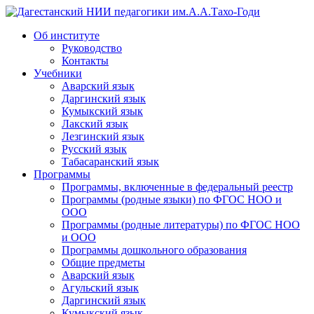
Дагестанский НИИ педагогики им.А.А.Тахо-Годи
Об институте
Руководство
Контакты
Учебники
Аварский язык
Даргинский язык
Кумыкский язык
Лакский язык
Лезгинский язык
Русский язык
Табасаранский язык
Программы
Программы, включенные в федеральный реестр
Программы (родные языки) по ФГОС НОО и
ООО
Программы (родные литературы) по ФГОС НОО
и ООО
Программы дошкольного образования
Общие предметы
Аварский язык
Агульский язык
Даргинский язык
Кумыкский язык