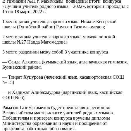
В гимназии №11 г. Махачкалы подведены итоги конкурса
«Лучший учитель родного языка – 2022», который проходил с
15 по 18 марта 2022 г.
1 место занял учитель аварского языка Нижне-Кегерской
школы (Гунибский район) Рамазан Газимагомедов;
2 место заняла учитель аварского языка махачкалинской
школы №27 Наида Магомедова;
3 место разделили межу собой 3 участника конкурса
— Саида Алхасова (кумыкский язык, атланаульская гимназия,
Буйнакский район),
— Тоират Хуцурова (чеченский язык, хасавюртовская СОШ
№ 15)
— и Хадижат Алибахмудова (даргинский язык, каспийская
СОШ № 6).
Рамазан Газимагомедов будет представлять регион во
Всероссийском мастер-классе учителей родных языков.
Победителям и призерам конкурса вручены дипломы
Министерства образования и науки и поощрения от
профсоюза работников образования.