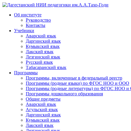
Дагестанский НИИ педагогики им.А.А.Тахо-Годи
Об институте
Руководство
Контакты
Учебники
Аварский язык
Даргинский язык
Кумыкский язык
Лакский язык
Лезгинский язык
Русский язык
Табасаранский язык
Программы
Программы, включенные в федеральный реестр
Программы (родные языки) по ФГОС НОО и ООО
Программы (родные литературы) по ФГОС НОО и
Программы дошкольного образования
Общие предметы
Аварский язык
Агульский язык
Даргинский язык
Кумыкский язык
Лакский язык
Лезгинский язык