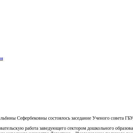
ия
 Альбины Сефербековны состоялось заседание Ученого совета Г
вательскую работа заведующего сектором дошкольного образов