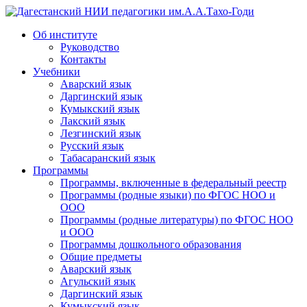
Дагестанский НИИ педагогики им.А.А.Тахо-Годи
Об институте
Руководство
Контакты
Учебники
Аварский язык
Даргинский язык
Кумыкский язык
Лакский язык
Лезгинский язык
Русский язык
Табасаранский язык
Программы
Программы, включенные в федеральный реестр
Программы (родные языки) по ФГОС НОО и
ООО
Программы (родные литературы) по ФГОС НОО
и ООО
Программы дошкольного образования
Общие предметы
Аварский язык
Агульский язык
Даргинский язык
Кумыкский язык