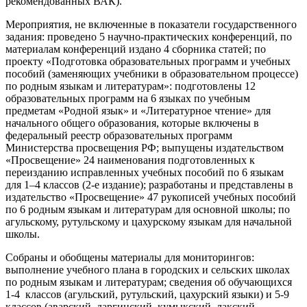
рекомендованных ВАК).
Мероприятия, не включенные в показатели государственного
задания: проведено 5 научно-практических конференций, по
материалам конференций издано 4 сборника статей; по
проекту «Подготовка образовательных программ и учебных
пособий (заменяющих учебники в образовательном процессе)
по родным языкам и литературам»: подготовлены 12
образовательных программ на 6 языках по учебным
предметам «Родной язык» и «Литературное чтение» для
начального общего образования, которые включены в
федеральный реестр образовательных программ
Министерства просвещения РФ; выпущены издательством
«Просвещение» 24 наименования подготовленных к
переизданию исправленных учебных пособий по 6 языкам
для 1–4 классов (2-е издание); разработаны и представлены в
издательство «Просвещение» 47 рукописей учебных пособий
по 6 родным языкам и литературам для основной школы; по
агульскому, рутульскому и цахурскому языкам для начальной
школы.
Собраны и обобщены материалы для мониторингов:
выполнение учебного плана в городских и сельских школах
по родным языкам и литературам; сведения об обучающихся
1-4 классов (агульский, рутульский, цахурский языки) и 5-9
классов (аварский, даргинский, кумыкский, лакский,