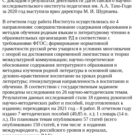
С докладом о результатах деятельности Дагестанского научно-
исследовательского института педагогики им. А.А. Тахо-Годи
за 2020 год выступила врио директора М. И. Шурпаева.
В отчетном году работа Института осуществлялась по 4
направлениям: совершенствование содержания образования и
методов обучения родным языкам и литературному чтению в
образовательных организациях РД в соответствии с
требованиями ФГОС; формирование нормативной
грамотности русской речи учащихся в условиях многоязычия
с опорой на достижения современной лингвистики и теории
межкультурной коммуникации; научно-теоретическое
обоснование содержания литературного образования и
методика изучения родной литературы в основной школе,
духовно-нравственное воспитание на уроках родной
литературы; этнокультурная направленность в воспитании и
обучении. В соответствии с государственным заданием
проведены исследования по 26 научно-методическим темам.
Результатом данных исследований стали 18 единиц рукописей
научно-методических работ и пособий, подготовленных к
изданию; переходящих на 2021 год – 8 работ. В отчетном году
издано 7 методических пособий (49,85 п. л.); 1 словарь (14 п.
л.). По плановым темам опубликовано 57 статей (всего
опубликовано 150 статей, в том числе в изданиях
международного, российского уровня и журналах,