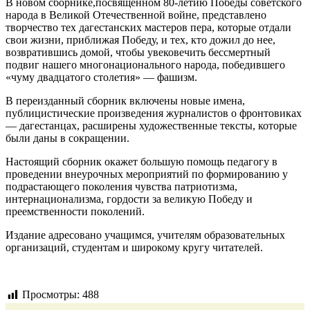
В новом сборнике,посвященном 80-летию Победы советского
народа в Великой Отечественной войне, представлено
творчество тех дагестанских мастеров пера, которые отдали
свои жизни, приближая Победу, и тех, кто дожил до нее,
возвратившись домой, чтобы увековечить бессмертный
подвиг нашего многонационального народа, победившего
«чуму двадцатого столетия» — фашизм.
В переизданный сборник включены новые имена,
публицистические произведения журналистов о фронтовиках
— дагестанцах, расширены художественные тексты, которые
были даны в сокращении.
Настоящий сборник окажет большую помощь педагогу в
проведении внеурочных мероприятий по формированию у
подрастающего поколения чувства патриотизма,
интернационализма, гордости за великую Победу и
преемственности поколений.
Издание адресовано учащимся, учителям образовательных
организаций, студентам и широкому кругу читателей.
Просмотры:
488