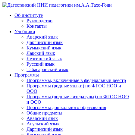
Дагестанский НИИ педагогики им.А.А.Тахо-Годи
Об институте
Руководство
Контакты
Учебники
Аварский язык
Даргинский язык
Кумыкский язык
Лакский язык
Лезгинский язык
Русский язык
Табасаранский язык
Программы
Программы, включенные в федеральный реестр
Программы (родные языки) по ФГОС НОО и
ООО
Программы (родные литературы) по ФГОС НОО
и ООО
Программы дошкольного образования
Общие предметы
Аварский язык
Агульский язык
Даргинский язык
Кумыкский язык