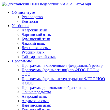
Дагестанский НИИ педагогики им.А.А.Тахо-Годи
Об институте
Руководство
Контакты
Учебники
Аварский язык
Даргинский язык
Кумыкский язык
Лакский язык
Лезгинский язык
Русский язык
Табасаранский язык
Программы
Программы, включенные в федеральный реестр
Программы (родные языки) по ФГОС НОО и
ООО
Программы (родные литературы) по ФГОС НОО
и ООО
Программы дошкольного образования
Общие предметы
Аварский язык
Агульский язык
Даргинский язык
Кумыкский язык