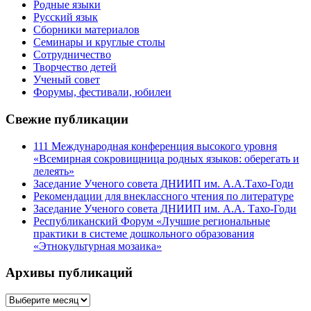
Родные языки
Русский язык
Сборники материалов
Семинары и круглые столы
Сотрудничество
Творчество детей
Ученый совет
Форумы, фестивали, юбилеи
Свежие публикации
111 Международная конференция высокого уровня
«Всемирная сокровищница родных языков: оберегать и
лелеять»
Заседание Ученого совета ДНИИП им. А.А.Тахо-Годи
Рекомендации для внеклассного чтения по литературе
Заседание Ученого совета ДНИИП им. А.А. Тахо-Годи
Республиканский Форум «Лучшие региональные
практики в системе дошкольного образования
«Этнокультурная мозаика»
Архивы публикаций
Архивы