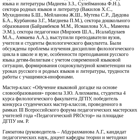
языка и литературы (Мадиева З.З., Сулейманова Ф.Н.),
сектора родных языков и литератур (Вакилов Х.С.,
Мухидинова Б.Ш., Мейланова Ж.Ш., Мутева С.Р., Даудова
Б.А., Курбанова З.Г., Магдиева П.М.), сектора дошкольного
образования (Байрамбеков М.М., Исмаилова У.А., Мамеева
Э.М.), сектора педагогики (Мирзоев Ш.А., Исалабдулаев
М.А., Аммаева А.А.), выступили преподаватели вузов,
учителя и студенты филологического факультета. Были
обсуждены проблемы изучения дисциплин филологического
цикла в школе и вузе, особенности преподавания русского
языка детям-билигвам с учетом современной языковой
ситуации, формирования социокультурной компетенции на
уроках русского и родных языков и литературы, трудности
работы с учащимися-инофонами.
Мастер-класс «Обучение языковой догадке на основе
словообразования» провела З.Ю. Алихмаева, студентка 4
курса филологического факультета ДГПУ, победитель
конкурса студенческих мастер-классов, проведенного в
рамках III Всероссийского форума педагогических мастерских
учителей года «Педагогический PROстор» на площадке
ДГПУ им. Р.
Гамзатова (руководитель – Абдурахманова А.Г., кандидат
педагогических наук, доцент кафедры теории и методики