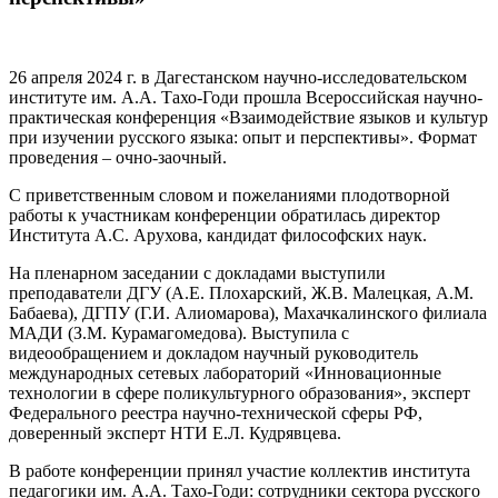
26 апреля 2024 г. в Дагестанском научно-исследовательском
институте им. А.А. Тахо-Годи прошла Всероссийская научно-
практическая конференция «Взаимодействие языков и культур
при изучении русского языка: опыт и перспективы». Формат
проведения – очно-заочный.
С приветственным словом и пожеланиями плодотворной
работы к участникам конференции обратилась директор
Института А.С. Арухова, кандидат философских наук.
На пленарном заседании с докладами выступили
преподаватели ДГУ (А.Е. Плохарский, Ж.В. Малецкая, А.М.
Бабаева), ДГПУ (Г.И. Алиомарова), Махачкалинского филиала
МАДИ (З.М. Курамагомедова). Выступила с
видеообращением и докладом научный руководитель
международных сетевых лабораторий «Инновационные
технологии в сфере поликультурного образования», эксперт
Федерального реестра научно-технической сферы РФ,
доверенный эксперт НТИ Е.Л. Кудрявцева.
В работе конференции принял участие коллектив института
педагогики им. А.А. Тахо-Годи: сотрудники сектора русского