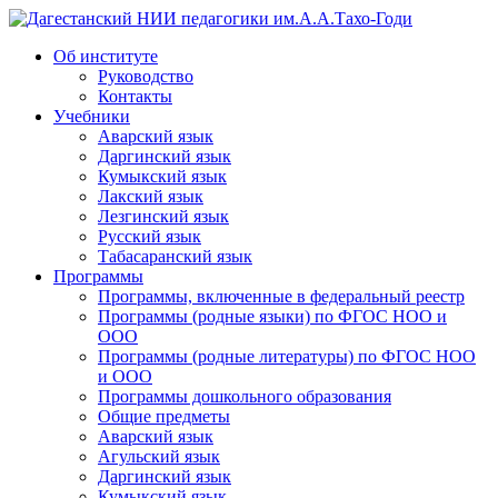
Дагестанский НИИ педагогики им.А.А.Тахо-Годи
Об институте
Руководство
Контакты
Учебники
Аварский язык
Даргинский язык
Кумыкский язык
Лакский язык
Лезгинский язык
Русский язык
Табасаранский язык
Программы
Программы, включенные в федеральный реестр
Программы (родные языки) по ФГОС НОО и
ООО
Программы (родные литературы) по ФГОС НОО
и ООО
Программы дошкольного образования
Общие предметы
Аварский язык
Агульский язык
Даргинский язык
Кумыкский язык