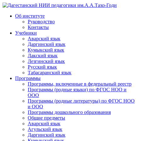
Дагестанский НИИ педагогики им.А.А.Тахо-Годи
Об институте
Руководство
Контакты
Учебники
Аварский язык
Даргинский язык
Кумыкский язык
Лакский язык
Лезгинский язык
Русский язык
Табасаранский язык
Программы
Программы, включенные в федеральный реестр
Программы (родные языки) по ФГОС НОО и
ООО
Программы (родные литературы) по ФГОС НОО
и ООО
Программы дошкольного образования
Общие предметы
Аварский язык
Агульский язык
Даргинский язык
Кумыкский язык