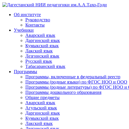
Дагестанский НИИ педагогики им.А.А.Тахо-Годи
Об институте
Руководство
Контакты
Учебники
Аварский язык
Даргинский язык
Кумыкский язык
Лакский язык
Лезгинский язык
Русский язык
Табасаранский язык
Программы
Программы, включенные в федеральный реестр
Программы (родные языки) по ФГОС НОО и ООО
Программы (родные литературы) по ФГОС НОО и
Программы дошкольного образования
Общие предметы
Аварский язык
Агульский язык
Даргинский язык
Кумыкский язык
Лакский язык
Лезгинский язык