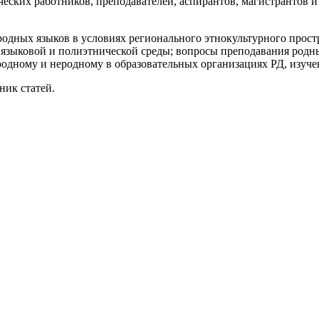
еских работников, преподавателей, аспирантов, магистрантов 
одных языков в условиях регионального этнокультурного прост
лиязыковой и полиэтнической среды; вопросы преподавания родн
одному и неродному в образовательных организациях РД, изучен
ик статей.