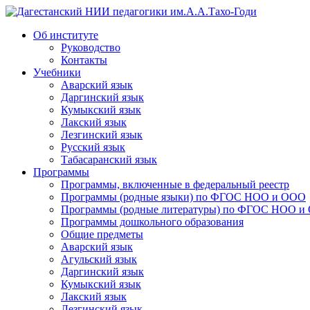
Дагестанский НИИ педагогики им.А.А.Тахо-Годи
Об институте
Руководство
Контакты
Учебники
Аварский язык
Даргинский язык
Кумыкский язык
Лакский язык
Лезгинский язык
Русский язык
Табасаранский язык
Программы
Программы, включенные в федеральный реестр
Программы (родные языки) по ФГОС НОО и ООО
Программы (родные литературы) по ФГОС НОО и
Программы дошкольного образования
Общие предметы
Аварский язык
Агульский язык
Даргинский язык
Кумыкский язык
Лакский язык
Лезгинский язык