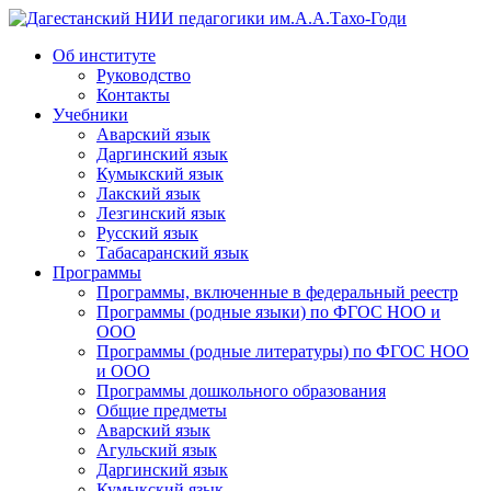
Дагестанский НИИ педагогики им.А.А.Тахо-Годи
Об институте
Руководство
Контакты
Учебники
Аварский язык
Даргинский язык
Кумыкский язык
Лакский язык
Лезгинский язык
Русский язык
Табасаранский язык
Программы
Программы, включенные в федеральный реестр
Программы (родные языки) по ФГОС НОО и
ООО
Программы (родные литературы) по ФГОС НОО
и ООО
Программы дошкольного образования
Общие предметы
Аварский язык
Агульский язык
Даргинский язык
Кумыкский язык