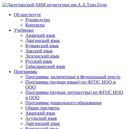
Дагестанский НИИ педагогики им.А.А.Тахо-Годи
Об институте
Руководство
Контакты
Учебники
Аварский язык
Даргинский язык
Кумыкский язык
Лакский язык
Лезгинский язык
Русский язык
Табасаранский язык
Программы
Программы, включенные в федеральный реестр
Программы (родные языки) по ФГОС НОО и
ООО
Программы (родные литературы) по ФГОС НОО
и ООО
Программы дошкольного образования
Общие предметы
Аварский язык
Агульский язык
Даргинский язык
Кумыкский язык