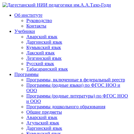
Дагестанский НИИ педагогики им.А.А.Тахо-Годи
Об институте
Руководство
Контакты
Учебники
Аварский язык
Даргинский язык
Кумыкский язык
Лакский язык
Лезгинский язык
Русский язык
Табасаранский язык
Программы
Программы, включенные в федеральный реестр
Программы (родные языки) по ФГОС НОО и
ООО
Программы (родные литературы) по ФГОС НОО
и ООО
Программы дошкольного образования
Общие предметы
Аварский язык
Агульский язык
Даргинский язык
Кумыкский язык