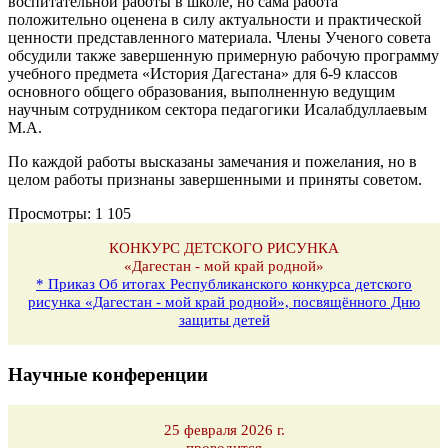
воспитательной работы в школе, но сама работа
положительно оценена в силу актуальности и практической
ценности представленного материала. Члены Ученого совета
обсудили также завершенную примерную рабочую программу
учебного предмета «История Дагестана» для 6-9 классов
основного общего образования, выполненную ведущим
научным сотрудником сектора педагогики Исалабдуллаевым
М.А.
По каждой работы высказаны замечания и пожелания, но в
целом работы признаны завершенными и приняты советом.
Просмотры:
1 105
КОНКУРС ДЕТСКОГО РИСУНКА
«Дагестан - мой край родной»
* Приказ Об итогах Республиканского конкурса детского
рисунка «Дагестан - мой край родной», посвящённого Дню
защиты детей
Научные конференции
25 февраля 2026 г.
проводится