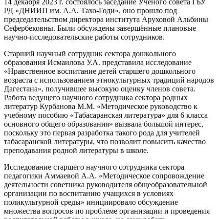
14 декабря 2023 г. состоялось заседание Ученого совета ГБУ
РД «ДНИИП им. А.А. Тахо-Годи», оно прошло под
председательством директора института Аруховой Альбины
Сефербековны. Были обсуждены завершённые плановые
научно-исследовательские работы сотрудников.
Старший научный сотрудник сектора дошкольного
образования Исмаилова У.А. представила исследование
«Нравственное воспитание детей старшего дошкольного
возраста с использованием этнокультурных традиций народов
Дагестана», получившее высокую оценку членов совета.
Работа ведущего научного сотрудника сектора родных
литератур Курбанова М.М. «Методическое руководство к
учебному пособию «Табасаранская литература» для 6 класса
основного общего образования» вызвала большой интерес,
поскольку это первая разработка такого рода для учителей
табасаранской литературы, что позволит повысить качество
преподавания родной литературы в школе.
Исследование старшего научного сотрудника сектора
педагогики Аммаевой А.А. «Методическое сопровождение
деятельности советника руководителя общеобразовательной
организации по воспитанию учащихся в условиях
поликультурной среды» инициировало обсуждение
множества вопросов по проблеме организации и проведения