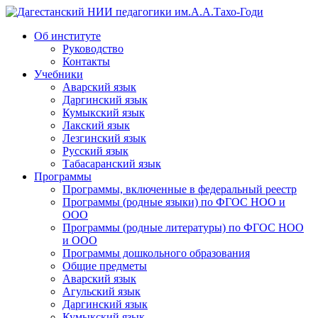
Дагестанский НИИ педагогики им.А.А.Тахо-Годи
Об институте
Руководство
Контакты
Учебники
Аварский язык
Даргинский язык
Кумыкский язык
Лакский язык
Лезгинский язык
Русский язык
Табасаранский язык
Программы
Программы, включенные в федеральный реестр
Программы (родные языки) по ФГОС НОО и
ООО
Программы (родные литературы) по ФГОС НОО
и ООО
Программы дошкольного образования
Общие предметы
Аварский язык
Агульский язык
Даргинский язык
Кумыкский язык