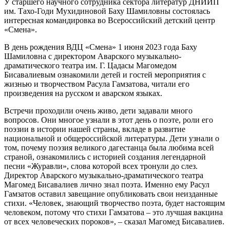
У старшего научного сотрудника сектора литератур ДНИИП
им. Тахо-Годи Мухидиновой Баху Шамиловны состоялась
интересная командировка во Всероссийский детский центр
«Смена».
В день рождения ВДЦ «Смена» 1 июня 2023 года Баху
Шамиловна с директором Аварского музыкально-
драматического театра им. Г. Цадасы Магомедом
Бисавалиевым ознакомили детей и гостей мероприятия с
жизнью и творчеством Расула Гамзатова, читали его
произведения на русском и аварском языках.
Встречи проходили очень живо, дети задавали много
вопросов. Они многое узнали в этот день о поэте, роли его
поэзии в истории нашей страны, вкладе в развитие
национальной и общероссийской литературы. Дети узнали о
том, почему поэзия великого дагестанца была любима всей
страной, ознакомились с историей создания легендарной
песни «Журавли», слова которой всех тронули до слез.
Директор Аварского музыкально-драматического театра
Магомед Бисавалиев лично знал поэта. Именно ему Расул
Гамзатов оставил завещание опубликовать свои неизданные
стихи. «Человек, знающий творчество поэта, будет настоящим
человеком, потому что стихи Гамзатова – это лучшая вакцина
от всех человеческих пороков», – сказал Магомед Бисавалиев.