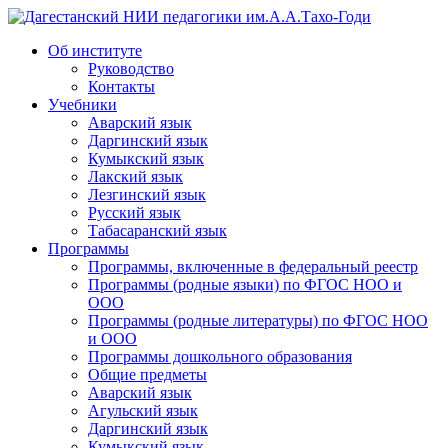
Дагестанский НИИ педагогики им.А.А.Тахо-Годи
Об институте
Руководство
Контакты
Учебники
Аварский язык
Даргинский язык
Кумыкский язык
Лакский язык
Лезгинский язык
Русский язык
Табасаранский язык
Программы
Программы, включенные в федеральный реестр
Программы (родные языки) по ФГОС НОО и
ООО
Программы (родные литературы) по ФГОС НОО
и ООО
Программы дошкольного образования
Общие предметы
Аварский язык
Агульский язык
Даргинский язык
Кумыкский язык